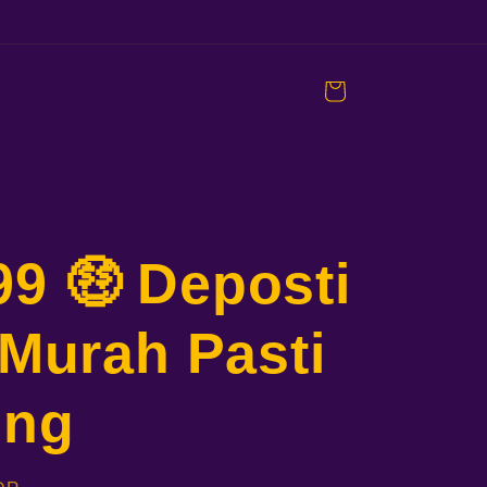
Cart
9 🤑 Deposti
 Murah Pasti
ung