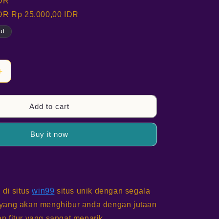
IDR
IDR
Sale
Rp 25.000,00 IDR
price
ut
Increase
quantity
for
WIN99
Add to cart
🤑
Deposti
Buy it now
Slot
Murah
Pasti
Untung
 di situs
win99
situs unik dengan segala
yang akan menghibur anda dengan jutaan
 fitur yang sangat menarik.